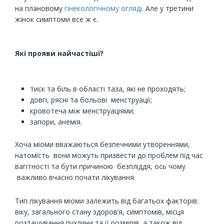
на плановому
гінекологічному огляді
. Але у третини
жінок симптоми все ж є.
Які прояви найчастіші?
тиск та біль в області таза, які не проходять;
довгі, рясні та больові менструації;
кровотеча між менструаціями;
запори, анемія.
Хоча міоми вважаються безпечними утвореннями,
натомість вони можуть призвести до проблем під час
вагітності та бути причиною безпліддя, ось чому
важливо вчасно почати лікування.
Тип лікування міоми залежить від багатьох факторів:
віку, загального стану здоров’я, симптомів, місця
розташування пухлини та її розмірів, а також від