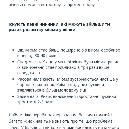
рівень гормонів естрогену та прогестерону.
Існують певні чинники, які можуть збільшити
ризик розвитку міоми у жінки:
Вік. Міома стає більш поширеною з віком, особливо
в період 30-40 років.
Спадковість. Якщо у матері жінки були міоми, ризик
їх виникнення стає приблизно в три рази вище
середнього.
Расова належність. Міоми зустрічаються частіше у
чорношкірих жінок. Крім того, у них пухлини
з’являються в більш молодому віці.
Зайва вага. Ризик виникнення і зростання пухлини
зростає в 2-3 рази.
Найчастіше перебіг захворювання безсимптомний і
багато жінок навіть не знають про те, що проблема
існує. У більшості випадків міоми виявляють випадково