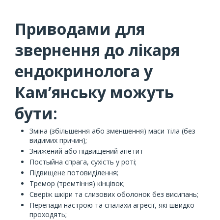
Приводами для
звернення до лікаря
ендокринолога у
Камʼянську можуть
бути:
Зміна (збільшення або зменшення) маси тіла (без
видимих причин);
Знижений або підвищений апетит
Постыйна спрага, сухість у роті;
Підвищене потовиділення;
Тремор (тремтіння) кінцівок;
Сверіж шкіри та слизових оболонок без висипань;
Перепади настрою та спалахи агресії, які швидко
проходять;