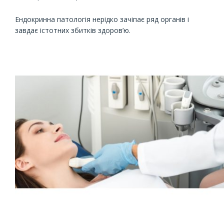
Ендокринна патологія нерідко зачіпає ряд органів і
завдає істотних збитків здоров’ю.