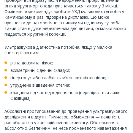
проводиться відразу після народження. Профілактичний
огляд хірурга-ортопеда призначається також у 3 місяці.
Фахівець порекомендує зробити УЗД кульшових суглобів у
Кам’янському в разі підозри на дисплазію, що може
призвести до патологічного вивиху чи підвивиху суглоба.
Такий стан є дуже небезпечним для дитини, оскільки важко
піддається хірургічній корекції.
Ультразвукова діагностика потрібна, якщо у малюка
спостерігаються:
різна довжина ніжок;
асиметричні сідничні складки;
гіпертонус або слабкість м’язів нижніх кінцівок;
утруднене відведення стегна;
клацання під час відведення ноги (перевіряється лише
фахівцем).
Абсолютні протипоказання до проведення ультразвукового
дослідження відсутні. Тимчасові обмеження — наявність
ран або опіків у зоні здійснення скринінгу. Обстеження є
абсолютно безпечним, не несе променевого навантаження