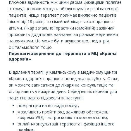
Ключова відмінність між цими двома фахівцями полягає
в тому, що вони можуть обслуговувати різні категорії
пацієнтів. Якщо терапевт приймає виключно пацієнтів
віком від 18 років, то сімейний лікар також працює з
дітьми. Лікар загальної практики (сімейний) зазвичай
проходить додаткове навчання за різними медичними
напрямками. Це може бути акушерство, педіатрія,
офтальмологія тощо.
Переваги звернення до терапевта в МЦ «Країна
здоров’я»
Відділення терапії у Кам’янському в медичному центрі
«Країна здоров’я» працює з понеділка по суботу. Отже,
ви можете записатися до лікаря на консультацію та
огляд навіть у вихідний день. Серед інших переваг для
пацієнтів варто підкреслити наступні:
помірні ціни на всі види послуг;
можливість пройти ряд важливих обстежень,
зокрема УЗД, гастроскопію та колоноскопію;
онлайн-консультації терапевта і фахівців іншого
профілю.