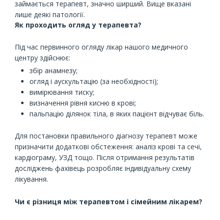
займається терапевт, значно ширший. Вище вказані
лише деякі патології.
Як проходить огляд у терапевта?
Під час первинного огляду лікар нашого медичного
центру здійснює:
збір анамнезу;
огляд і аускультацію (за необхідності);
вимірювання тиску;
визначення рівня кисню в крові;
пальпацію ділянок тіла, в яких пацієнт відчуває біль.
Для постановки правильного діагнозу терапевт може
призначити додаткові обстеження: аналіз крові та сечі,
кардіограму, УЗД тощо. Після отримання результатів
досліджень фахівець розробляє індивідуальну схему
лікування.
Чи є різниця між терапевтом і сімейним лікарем?