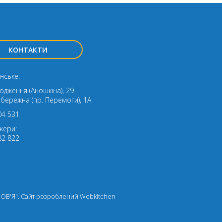
КОНТАКТИ
нське:
родження (Аношкіна), 29
ибережна (пр. Перемоги), 1А
04 531
жери:
82 822
РОВ'Я". Cайт розроблений
Webkitchen