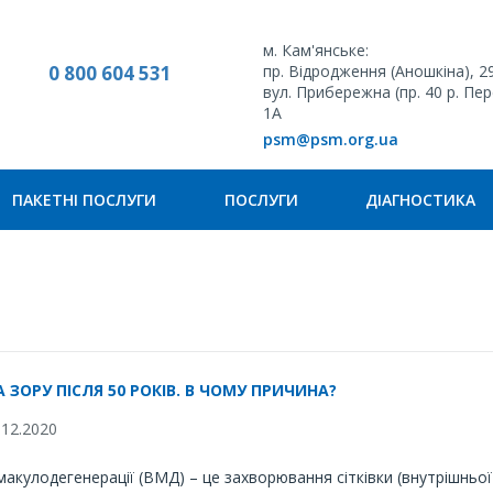
м. Кам'янське:
0 800 604 531
пр. Відродження (Аношкіна), 2
вул. Прибережна (пр. 40 р. Пе
1А
psm@psm.org.ua
ПАКЕТНІ ПОСЛУГИ
ПОСЛУГИ
ДІАГНОСТИКА
 ЗОРУ ПІСЛЯ 50 РОКІВ. В ЧОМУ ПРИЧИНА?
12.2020
макулодегенерації (ВМД) – це захворювання сітківки (внутрішньої