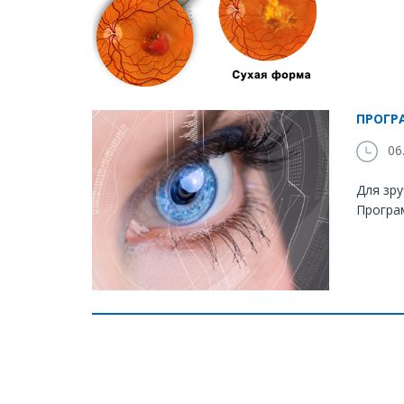
ПРОГР
06.
Для зру
Програм