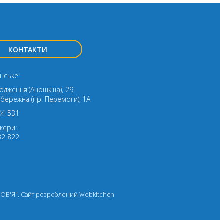
КОНТАКТИ
нське:
родження (Аношкіна), 29
ибережна (пр. Перемоги), 1А
04 531
жери:
82 822
РОВ'Я". Cайт розроблений
Webkitchen