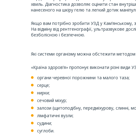
хвиль. Діагностика дозволяє оцінити стан внутріш
нанесеного на шкіру гелю та легкий дотик маніпул
Якщо вам потрібно зробити УЗД у Кам’янському, зв
На відміну від рентгенографії, ультразвукове до
безболісною і безпечною.
Які системи організму можна обстежити методом 
«Країна здоров’я» пропонує виконати різні види У
органи черевної порожнини та малого таза;
серце;
нирки;
сечовий міхур;
залози (щитоподібну, передміхурову, слинні, мо
лімфатичні вузли;
судини;
суглоби.