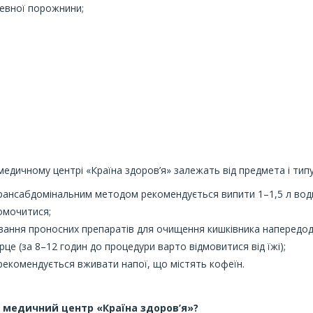
ревної порожнини;
медичному центрі «Країна здоров’я» залежать від предмета і тип
трансабдомінальним методом рекомендується випити 1–1,5 л вод
омочитися;
ання проносних препаратів для очищення кишківника напередодн
е (за 8–12 годин до процедури варто відмовитися від їжі);
рекомендується вживати напої, що містять кофеїн.
в медичний центр «Країна здоров’я»?