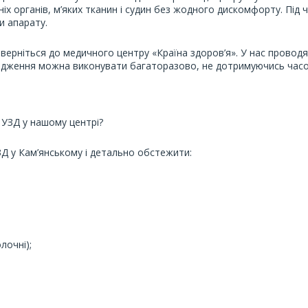
ніх органів, м’яких тканин і судин без жодного дискомфорту. Під 
и апарату.
ерніться до медичного центру «Країна здоров’я». У нас проводят
слідження можна виконувати багаторазово, не дотримуючись часо
УЗД у нашому центрі?
ЗД у Кам’янському і детально обстежити:
лочні);