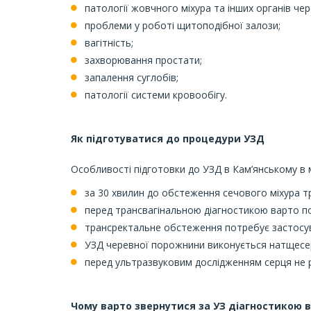
патології жовчного міхура та інших органів че
проблеми у роботі щитоподібної залози;
вагітність;
захворювання простати;
запалення суглобів;
патології системи кровообігу.
Як підготуватися до процедури УЗД
Особливості підготовки до УЗД в Кам’янському в 
за 30 хвилин до обстеження сечового міхура 
перед трансвагінальною діагностикою варто п
трансректальне обстеження потребує застосув
УЗД черевної порожнини виконується натщесерц
перед ультразвуковим дослідженням серця не 
Чому варто звернутися за УЗ діагностикою 