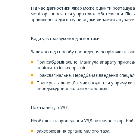
Під час діагностики лікар може оцінити розташуванн
монітор і вносяться у протокол обстеження. Післ
правильного діагнозу чи оцінки динаміки лікування
Види ультразвукової діагностики
Залежно від способу проведення розрізняють так
Трансабдомінальне. Маніпула апарату приклада
печінки та інших органів.
Трансвагінальне. Передбачає введення спеціаль
Трансректальне. Датчик вводиться у пряму киш
передміхурової залози у чоловіків.
Показання до УЗД
Необхідність проведення УЗД визначає лікар. На
захворювання органів малого таза;