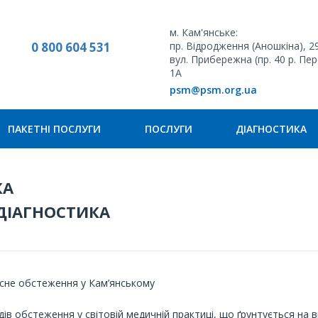
м. Кам'янське:
0 800 604 531
пр. Відродження (Аношкіна), 2
вул. Прибережна (пр. 40 р. Пе
1А
psm@psm.org.ua
ПАКЕТНІ ПОСЛУГИ
ПОСЛУГИ
ДІАГНОСТИКА
КА
ДІАГНОСТИКА
кісне обстеження у Кам’янському
ів обстеження у світовій медичній практиці, що ґрунтується на