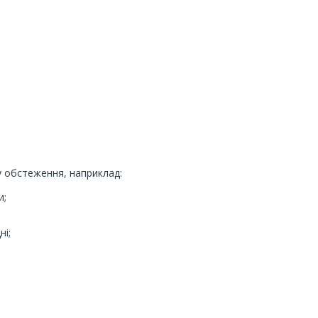
у обстеження, наприклад:
и;
і;