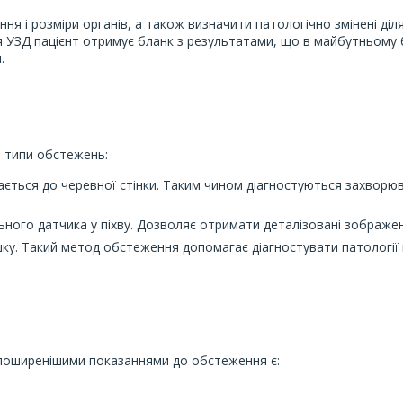
я і розміри органів, а також визначити патологічно змінені ділян
я УЗД пацієнт отримує бланк з результатами, що в майбутньому 
.
і типи обстежень:
ється до черевної стінки. Таким чином діагностуються захворюв
ного датчика у піхву. Дозволяє отримати деталізовані зображенн
ку. Такий метод обстеження допомагає діагностувати патології
йпоширенішими показаннями до обстеження є: