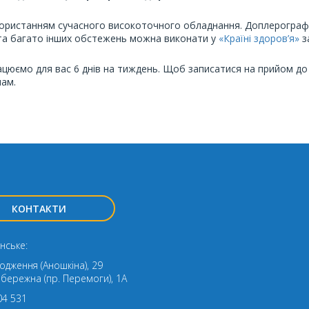
икористанням сучасного високоточного обладнання. Доплерограф
 та багато інших обстежень можна виконати у
«Країні здоров’я»
з
цюємо для вас 6 днів на тиждень. Щоб записатися на прийом до
нам.
КОНТАКТИ
нське:
родження (Аношкіна), 29
ибережна (пр. Перемоги), 1А
04 531